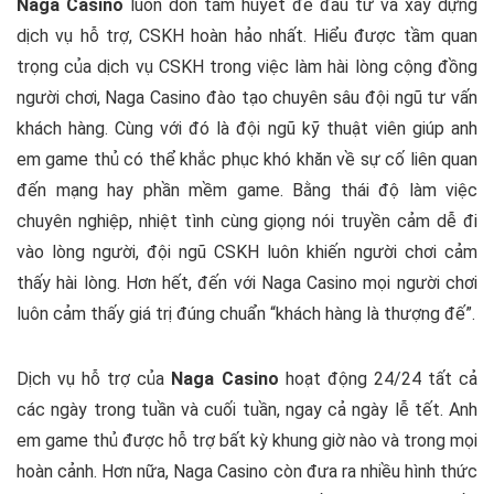
Naga Casino
luôn dồn tâm huyết để đầu tư và xây dựng
dịch vụ hỗ trợ, CSKH hoàn hảo nhất. Hiểu được tầm quan
trọng của dịch vụ CSKH trong việc làm hài lòng cộng đồng
người chơi, Naga Casino đào tạo chuyên sâu đội ngũ tư vấn
khách hàng. Cùng với đó là đội ngũ kỹ thuật viên giúp anh
em game thủ có thể khắc phục khó khăn về sự cố liên quan
đến mạng hay phần mềm game. Bằng thái độ làm việc
chuyên nghiệp, nhiệt tình cùng giọng nói truyền cảm dễ đi
vào lòng người, đội ngũ CSKH luôn khiến người chơi cảm
thấy hài lòng. Hơn hết, đến với Naga Casino mọi người chơi
luôn cảm thấy giá trị đúng chuẩn “khách hàng là thượng đế”.
Dịch vụ hỗ trợ của
Naga Casino
hoạt động 24/24 tất cả
các ngày trong tuần và cuối tuần, ngay cả ngày lễ tết. Anh
em game thủ được hỗ trợ bất kỳ khung giờ nào và trong mọi
hoàn cảnh. Hơn nữa, Naga Casino còn đưa ra nhiều hình thức