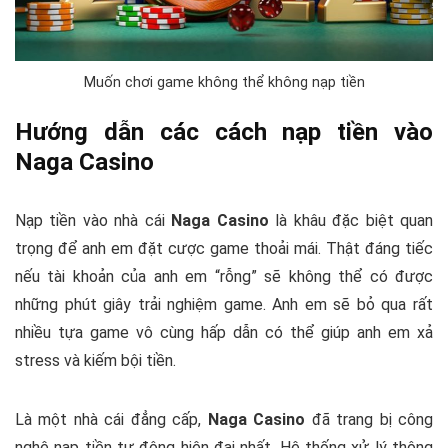
Muốn chơi game không thể không nạp tiền
Hướng dẫn các cách nạp tiền vào
Naga Casino
Nạp tiền vào nhà cái
Naga Casino
là khâu đặc biệt quan
trọng để anh em đặt cược game thoải mái. Thật đáng tiếc
nếu tài khoản của anh em “rỗng” sẽ không thể có được
những phút giây trải nghiệm game. Anh em sẽ bỏ qua rất
nhiều tựa game vô cùng hấp dẫn có thể giúp anh em xả
stress và kiếm bội tiền.
Là một nhà cái đẳng cấp,
Naga Casino
đã trang bị công
nghệ nạp tiền tự động hiện đại nhất. Hệ thống xử lý thông