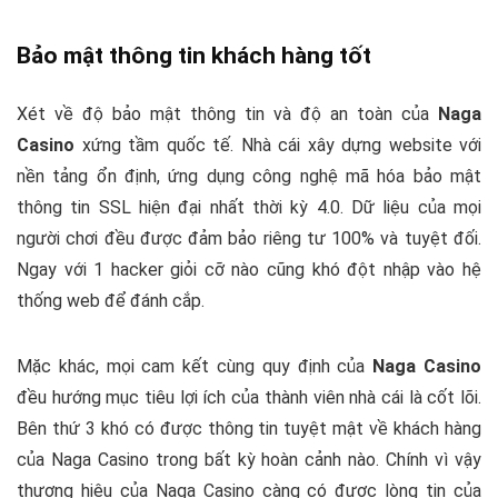
Bảo mật thông tin khách hàng tốt
Xét về độ bảo mật thông tin và độ an toàn của
Naga
Casino
xứng tầm quốc tế. Nhà cái xây dựng website với
nền tảng ổn định, ứng dụng công nghệ mã hóa bảo mật
thông tin SSL hiện đại nhất thời kỳ 4.0. Dữ liệu của mọi
người chơi đều được đảm bảo riêng tư 100% và tuyệt đối.
Ngay với 1 hacker giỏi cỡ nào cũng khó đột nhập vào hệ
thống web để đánh cắp.
Mặc khác, mọi cam kết cùng quy định của
Naga Casino
đều hướng mục tiêu lợi ích của thành viên nhà cái là cốt lõi.
Bên thứ 3 khó có được thông tin tuyệt mật về khách hàng
của Naga Casino trong bất kỳ hoàn cảnh nào. Chính vì vậy
thương hiệu của Naga Casino càng có được lòng tin của