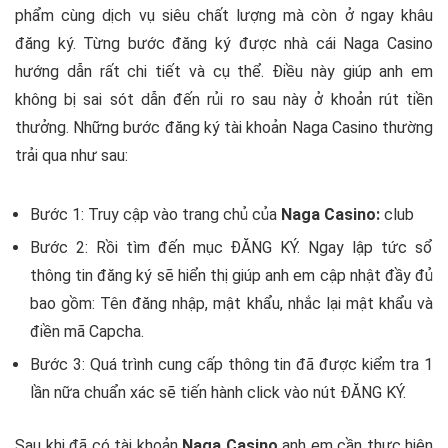
phẩm cùng dịch vụ siêu chất lượng mà còn ở ngay khâu
đăng ký. Từng bước đăng ký được nhà cái Naga Casino
hướng dẫn rất chi tiết và cụ thể. Điều này giúp anh em
không bị sai sót dẫn đến rủi ro sau này ở khoản rút tiền
thưởng. Những bước đăng ký tài khoản Naga Casino thường
trải qua như sau:
Bước 1: Truy cập vào trang chủ của
Naga Casino:
club
Bước 2: Rồi tìm đến mục ĐĂNG KÝ. Ngay lập tức sổ
thông tin đăng ký sẽ hiển thị giúp anh em cập nhật đầy đủ
bao gồm: Tên đăng nhập, mật khẩu, nhắc lại mật khẩu và
điền mã Capcha.
Bước 3: Quá trình cung cấp thông tin đã được kiểm tra 1
lần nữa chuẩn xác sẽ tiến hành click vào nút ĐĂNG KÝ.
Sau khi đã có tài khoản
Naga Casino
anh em cần thực hiện