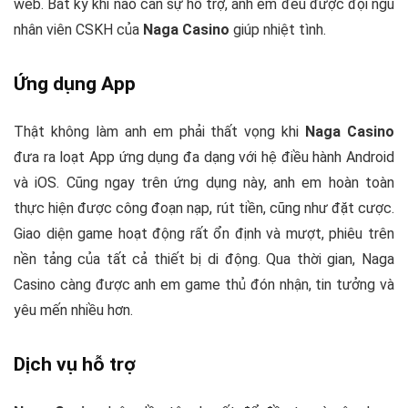
web. Bất kỳ khi nào cần sự hỗ trợ, anh em đều được đội ngũ
nhân viên CSKH của
Naga Casino
giúp nhiệt tình.
Ứng dụng App
Thật không làm anh em phải thất vọng khi
Naga Casino
đưa ra loạt App ứng dụng đa dạng với hệ điều hành Android
và iOS. Cũng ngay trên ứng dụng này, anh em hoàn toàn
thực hiện được công đoạn nạp, rút tiền, cũng như đặt cược.
Giao diện game hoạt động rất ổn định và mượt, phiêu trên
nền tảng của tất cả thiết bị di động. Qua thời gian, Naga
Casino càng được anh em game thủ đón nhận, tin tưởng và
yêu mến nhiều hơn.
Dịch vụ hỗ trợ