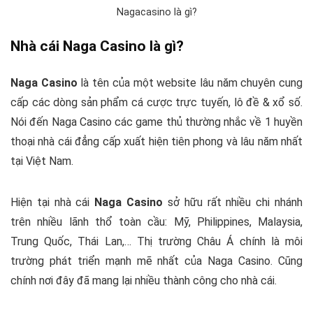
Nagacasino là gì?
Nhà cái Naga Casino là gì?
Naga Casino
là tên của một website lâu năm chuyên cung
cấp các dòng sản phẩm cá cược trực tuyến, lô đề & xổ số.
Nói đến Naga Casino các game thủ thường nhắc về 1 huyền
thoại nhà cái đẳng cấp xuất hiện tiên phong và lâu năm nhất
tại Việt Nam.
Hiện tại nhà cái
Naga Casino
sở hữu rất nhiều chi nhánh
trên nhiều lãnh thổ toàn cầu: Mỹ, Philippines, Malaysia,
Trung Quốc, Thái Lan,… Thị trường Châu Á chính là môi
trường phát triển mạnh mẽ nhất của Naga Casino. Cũng
chính nơi đây đã mang lại nhiều thành công cho nhà cái.