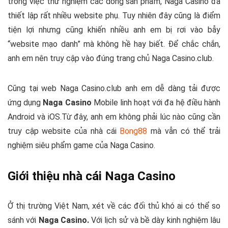
trong việc thử nghiệm các dòng sản phẩm, Naga Casino đã
thiết lập rất nhiều website phụ. Tuy nhiên đây cũng là điểm
tiện lợi nhưng cũng khiến nhiều anh em bị rơi vào bẫy
“website mạo danh” mà không hề hay biết. Để chắc chắn,
anh em nên truy cập vào đúng trang chủ Naga Casino.club.
Cũng tại web Naga Casino.club anh em dễ dàng tải được
ứng dụng
Naga Casino
Mobile linh hoạt với đa hệ điều hành
Android và iOS.Từ đây, anh em không phải lúc nào cũng cần
truy cập website của nhà cái
Bong88
mà vẫn có thể trải
nghiệm siêu phẩm game của Naga Casino.
Giới thiệu nhà cái Naga Casino
Ở thị trường Việt Nam, xét về các đối thủ khó ai có thể so
sánh với
Naga Casino.
Với lịch sử và bề dày kinh nghiệm lâu