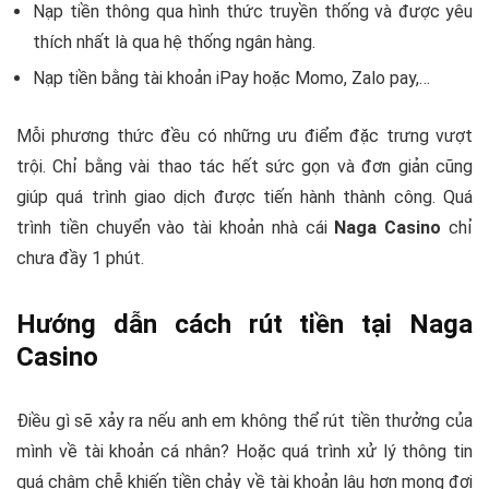
Nạp tiền thông qua hình thức truyền thống và được yêu
thích nhất là qua hệ thống ngân hàng.
Nạp tiền bằng tài khoản iPay hoặc Momo, Zalo pay,…
Mỗi phương thức đều có những ưu điểm đặc trưng vượt
trội. Chỉ bằng vài thao tác hết sức gọn và đơn giản cũng
giúp quá trình giao dịch được tiến hành thành công. Quá
trình tiền chuyển vào tài khoản nhà cái
Naga Casino
chỉ
chưa đầy 1 phút.
Hướng dẫn cách rút tiền tại Naga
Casino
Điều gì sẽ xảy ra nếu anh em không thể rút tiền thưởng của
mình về tài khoản cá nhân? Hoặc quá trình xử lý thông tin
quá chậm chễ khiến tiền chảy về tài khoản lâu hơn mong đợi