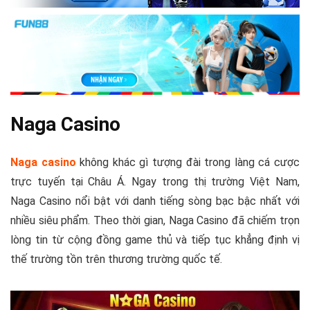
Naga Casino
Naga casino
không khác gì tượng đài trong làng cá cược
trực tuyến tại Châu Á. Ngay trong thị trường Việt Nam,
Naga Casino nổi bật với danh tiếng sòng bạc bậc nhất với
nhiều siêu phẩm. Theo thời gian, Naga Casino đã chiếm trọn
lòng tin từ cộng đồng game thủ và tiếp tục khẳng định vị
thế trường tồn trên thương trường quốc tế.