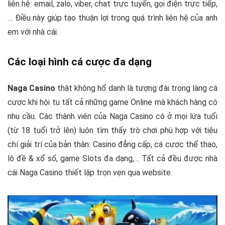
liên hệ: email, zalo, viber, chat trực tuyến, gọi điện trực tiếp,
… Điều này giúp tạo thuận lợi trong quá trình liên hệ của anh
em với nhà cái.
Các loại hình cá cược đa dạng
Naga Casino
thật không hổ danh là tượng đài trong làng cá
cược khi hội tụ tất cả những game Online mà khách hàng có
nhu cầu. Các thành viên của Naga Casino có ở mọi lứa tuổi
(từ 18 tuổi trở lên) luôn tìm thấy trò chơi phù hợp với tiêu
chí giải trí của bản thân: Casino đẳng cấp, cá cược thể thao,
lô đề & xổ số, game Slots đa dạng,… Tất cả đều được nhà
cái Naga Casino thiết lập trọn vẹn qua website.