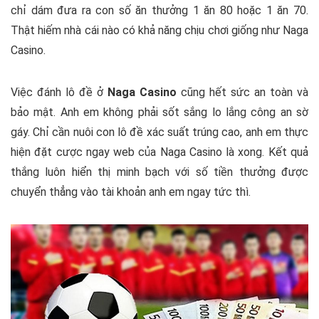
chỉ dám đưa ra con số ăn thưởng 1 ăn 80 hoặc 1 ăn 70.
Thật hiếm nhà cái nào có khả năng chịu chơi giống như Naga
Casino.
Việc đánh lô đề ở
Naga Casino
cũng hết sức an toàn và
bảo mật. Anh em không phải sốt sắng lo lắng công an sờ
gáy. Chỉ cần nuôi con lô đề xác suất trúng cao, anh em thực
hiện đặt cược ngay web của Naga Casino là xong. Kết quả
thắng luôn hiển thị minh bạch với số tiền thưởng được
chuyển thẳng vào tài khoản anh em ngay tức thì.