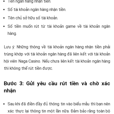
Tên ngân hàng nhận tiền.
Số tài khoản ngân hàng nhận tiền.
Tên chủ sở hữu số tài khoản.
Số tiền muốn rút từ tài khoản game về tài khoản ngân
hàng.
Lưu ý: Những thông về tài khoản ngân hàng nhận tiền phải
trùng khớp với tài khoản ngân hàng đã liên kết với tài khoản
hội viên Naga Casino. Nếu chưa liên kết tài khoản ngân hàng
thì không thể rút tiền được.
Bước 3: Gửi yêu cầu rút tiền và chờ xác
nhận
Sau khi đã điền đầy đủ thông tin vào biểu mẫu thì bạn nên
xác thực lại thông tin một lần nữa. Đảm bảo rằng toàn bộ