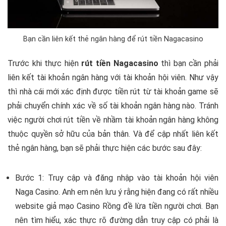
Bạn cần liên kết thẻ ngân hàng để rút tiền Nagacasino
Trước khi thực hiện
rút tiền Nagacasino
thì bạn cần phải
liên kết tài khoản ngân hàng với tài khoản hội viên. Như vậy
thì nhà cái mới xác định được tiền rút từ tài khoản game sẽ
phải chuyển chính xác về số tài khoản ngân hàng nào. Tránh
việc người chơi rút tiền về nhầm tài khoản ngân hàng không
thuộc quyền sở hữu của bản thân. Và để cập nhất liên kết
thẻ ngân hàng, bạn sẽ phải thực hiện các bước sau đây:
Bước 1: Truy cập và đăng nhập vào tài khoản hội viên
Naga Casino. Anh em nên lưu ý rằng hiện đang có rất nhiều
website giả mạo Casino Rồng đề lừa tiền người chơi. Bạn
nên tìm hiểu, xác thực rõ đường dẫn truy cập có phải là