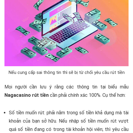
Nếu cung cấp sai thông tin thì sẽ bị từ chối yêu cầu rút tiền
Mọi người cần lưu ý rằng các thông tin tại biểu mẫu
Nagacasino rút tiền
cần phải chính xác 100%. Cụ thể hơn:
Số tiền muốn rút: phải nằm trong số tiền khả dụng mà tài
khoản của bạn sở hữu. Nếu nhập số tiền muốn rút vượt
quá số tiền đang có trong tài khoản hội viên; thì yêu cầu