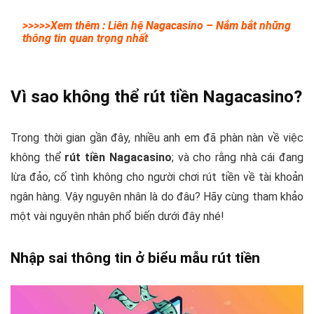
>>>>>Xem thêm :
Liên hệ Nagacasino – Nắm bắt những
thông tin quan trọng nhất
Vì sao không thể rút tiền Nagacasino?
Trong thời gian gần đây, nhiều anh em đã phàn nàn về việc
không thể
rút tiền Nagacasino
; và cho rằng nhà cái đang
lừa đảo, cố tình không cho người chơi rút tiền về tài khoản
ngân hàng. Vậy nguyên nhân là do đâu? Hãy cùng tham khảo
một vài nguyên nhân phổ biến dưới đây nhé!
Nhập sai thông tin ở biểu mẫu rút tiền