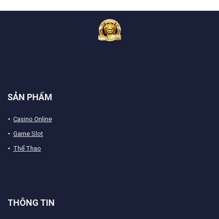
SẢN PHẨM
Casino Online
Game Slot
Thể Thao
THÔNG TIN