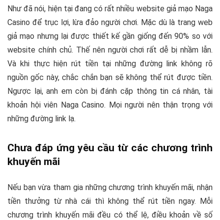
Như đã nói, hiện tại đang có rất nhiều website giả mạo Naga
Casino để trục lợi, lừa đảo người chơi. Mặc dù là trang web
giả mạo nhưng lại được thiết kế gần giống đến 90% so với
website chính chủ. Thế nên người chơi rất dễ bị nhầm lẫn.
Và khi thực hiện rút tiền tại những đường link không rõ
nguồn gốc này, chắc chắn bạn sẽ không thể rút được tiền.
Ngược lại, anh em còn bị đánh cặp thông tin cá nhân, tài
khoản hội viên Naga Casino. Mọi người nên thận trọng với
những đường link lạ.
Chưa đáp ứng yêu cầu từ các chương trình
khuyến mãi
Nếu bạn vừa tham gia những chương trình khuyến mãi, nhận
tiền thưởng từ nhà cái thì không thể rút tiền ngay. Mỗi
chương trình khuyến mãi đều có thể lệ, điều khoản về số