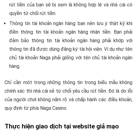
rút tiền của bạn sẽ bị xem là không hợp lệ và nhà cái có
quyền từ chối rút tiền.
Thông tin tài khoản ngân hàng: bạn nên lưu ý thật kỹ khi
điền thông tin tài khoản ngân hàng nhận tiền. Bạn phải
đảm bảo thông tin tài khoản ngân hàng phải khớp với
thông tin đã được dùng đăng ký tài hội viện. Ví dụ như tên
chủ tài khoản Naga phải giống với tên chủ tài khoản ngân
hàng.
Chỉ cần một trong những thông tin trong biểu mẫu không
chính xác thì nhà cái sẽ từ chối yêu cầu rút tiền. Đó là do lỗi
của người chơi không nắm rõ và chấp hành các điều khoản,
quy định từ phía Naga Casino.
Thực hiện giao dịch tại website giả mạo