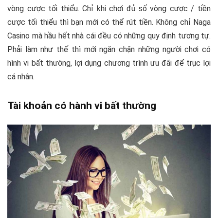
vòng cược tối thiểu. Chỉ khi chơi đủ số vòng cược / tiền
cược tối thiểu thì bạn mới có thể rút tiền. Không chỉ Naga
Casino mà hầu hết nhà cái đều có những quy định tương tự.
Phải làm như thế thì mới ngăn chặn những người chơi có
hình vi bất thường, lợi dụng chương trình ưu đãi để trục lợi
cá nhân.
Tài khoản có hành vi bất thường