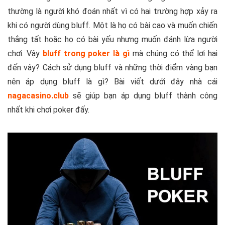
thường là người khó đoán nhất vì có hai trường hợp xảy ra
khi có người dùng bluff. Một là họ có bài cao và muốn chiến
thắng tất hoặc họ có bài yếu nhưng muốn đánh lừa người
chơi. Vậy
bluff trong poker là gì
mà chúng có thể lợi hại
đến vây? Cách sử dụng bluff và những thời điểm vàng bạn
nên áp dụng bluff là gì? Bài viết dưới đây nhà cái
nagacasino.club
sẽ giúp bạn áp dụng bluff thành công
nhất khi chơi poker đấy.