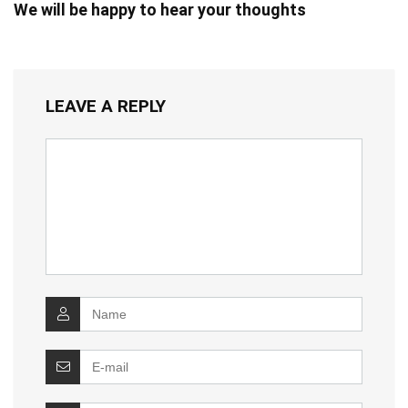
We will be happy to hear your thoughts
LEAVE A REPLY