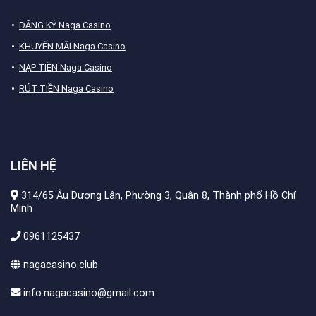
ĐĂNG KÝ Naga Casino
KHUYẾN MÃI Naga Casino
NẠP TIỀN Naga Casino
RÚT TIỀN Naga Casino
LIÊN HỆ
314/65 Âu Dương Lân, Phường 3, Quận 8, Thành phố Hồ Chí
Minh
0961125437
nagacasino.club
info.nagacasino@gmail.com