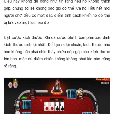
Điều này không dễ dàng như tin rằng nếu họ không thích
gấp, chúng tôi sẽ không bao giờ có thể lừa họ. Hầu hết mọi
người chơi đều có một đặc điểm tính cách khiến họ có thể
bị lừa vào một lúc nào đó.
Đặt cược kích thước: Khi cá cược bluff, bạn phải xác định
kích thước sinh lợi nhất. Để tạo ra lợi nhuận, kích thước nhỏ
hơn không cần phải nhìn thấy nhiều nếp gấp như kích thước
lớn hơn, mặc dù điểm chiến thắng không phải lúc nào cũng
rõ ràng.