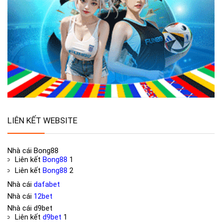
LIÊN KẾT WEBSITE
Nhà cái
Bong88
Liên kết
Bong88
1
Liên kết
Bong88
2
Nhà cái
dafabet
Nhà cái
12bet
Nhà cái
d9bet
Liên kết
d9bet
1