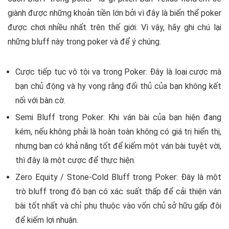
giành được những khoản tiền lớn bởi vì đây là biến thể poker
được chơi nhiều nhất trên thế giới. Vì vậy, hãy ghi chú lại
những bluff này trong poker và để ý chúng.
Cược tiếp tục vô tội vạ trong Poker: Đây là loại cược mà
bạn chủ động và hy vọng rằng đối thủ của bạn không kết
nối với bàn cờ.
Semi Bluff trong Poker: Khi ván bài của bạn hiện đang
kém, nếu không phải là hoàn toàn không có giá trị hiển thị,
nhưng bạn có khả năng tốt để kiếm một ván bài tuyệt vời,
thì đây là một cược để thực hiện.
Zero Equity / Stone-Cold Bluff trong Poker: Đây là một
trò bluff trong đó bạn có xác suất thấp để cải thiện ván
bài tốt nhất và chỉ phụ thuộc vào vốn chủ sở hữu gấp đôi
để kiếm lợi nhuận.