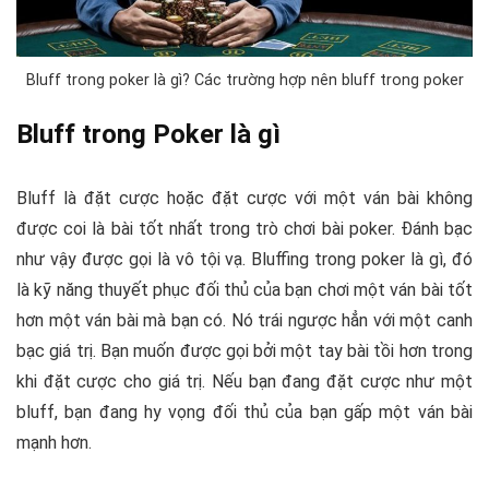
Bluff trong poker là gì? Các trường hợp nên bluff trong poker
Bluff trong Poker là gì
Bluff là đặt cược hoặc đặt cược với một ván bài không
được coi là bài tốt nhất trong trò chơi bài poker. Đánh bạc
như vậy được gọi là vô tội vạ. Bluffing trong poker là gì, đó
là kỹ năng thuyết phục đối thủ của bạn chơi một ván bài tốt
hơn một ván bài mà bạn có. Nó trái ngược hẳn với một canh
bạc giá trị. Bạn muốn được gọi bởi một tay bài tồi hơn trong
khi đặt cược cho giá trị. Nếu bạn đang đặt cược như một
bluff, bạn đang hy vọng đối thủ của bạn gấp một ván bài
mạnh hơn.