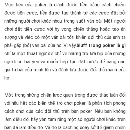
Mục tiêu của poker là giành được tiền bằng cách chiếm
được tiền cược, tiền được tạo thành từ các cược đặt bởi
những người chơi khác nhau trong suốt ván bài. Một người
chơi đặt tiền cược với hy vọng chiến thắng hoặc tạo ấn
tượng về việc có một ván bài tốt, khiến đối thủ của anh ta
phải gấp (bỏ) ván bài của họ. Vì vậy,
bluff trong poker là gì
chỉ là một thuật ngữ để chỉ về những trò lừa bịp của những
người có bài yêu và muốn tiếp tục đặt cược để nâng cao
giá trị bài của mình lên và đánh lừa được đối thủ mạnh của
họ
Một trong những chiến lược quan trọng được thảo luận đối
với hầu hết các biến thể trò chơi poker là phân tích phong
cách chơi của các đối thủ trên bàn poker. Nếu bạn không
làm điều đó, hãy yên tâm rằng một số người chơi khác trên
bàn đã làm điều đó. Và đó là cách họ xoay sở để giành chiến