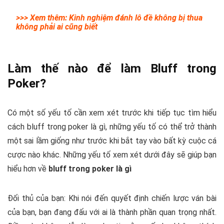
>>> Xem thêm:
Kinh nghiệm đánh lô đề không bị thua
không phải ai cũng biết
Làm thế nào để làm Bluff trong
Poker?
Có một số yếu tố cần xem xét trước khi tiếp tục tìm hiểu
cách bluff trong poker là gì, những yếu tố có thể trở thành
một sai lầm giống như trước khi bắt tay vào bất kỳ cuộc cá
cược nào khác. Những yếu tố xem xét dưới đây sẽ giúp bạn
hiểu hơn về
bluff trong poker là gì
Đối thủ của bạn: Khi nói đến quyết định chiến lược ván bài
của bạn, bạn đang đấu với ai là thành phần quan trọng nhất.