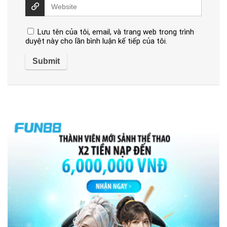
Lưu tên của tôi, email, và trang web trong trình
duyệt này cho lần bình luận kế tiếp của tôi.