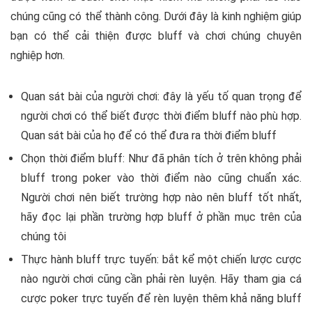
chúng cũng có thể thành công. Dưới đây là kinh nghiệm giúp
bạn có thể cải thiện được bluff và chơi chúng chuyên
nghiệp hơn.
Quan sát bài của người chơi: đây là yếu tố quan trọng để
người chơi có thể biết được thời điểm bluff nào phù hợp.
Quan sát bài của họ để có thể đưa ra thời điểm bluff
Chọn thời điểm bluff: Như đã phân tích ở trên không phải
bluff trong poker vào thời điểm nào cũng chuẩn xác.
Người chơi nên biết trường hợp nào nên bluff tốt nhất,
hãy đọc lại phần trường hợp bluff ở phần mục trên của
chúng tôi
Thực hành bluff trực tuyến: bắt kể một chiến lược cược
nào người chơi cũng cần phải rèn luyện. Hãy tham gia cá
cược poker trực tuyến để rèn luyện thêm khả năng bluff