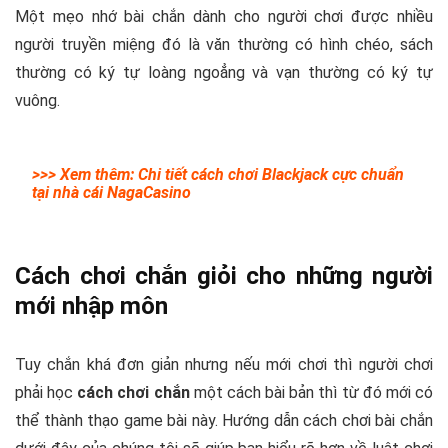
Một mẹo nhớ bài chắn dành cho người chơi được nhiều
người truyền miệng đó là văn thường có hình chéo, sách
thường có ký tự loàng ngoẳng và vạn thường có ký tự
vuông.
>>> Xem thêm:
Chi tiết cách chơi Blackjack cực chuẩn
tại nhà cái NagaCasino
Cách chơi chắn giỏi cho những người
mới nhập môn
Tuy chắn khá đơn giản nhưng nếu mới chơi thì người chơi
phải học
cách chơi chắn
một cách bài bản thì từ đó mới có
thể thành thạo game bài này. Hướng dẫn cách chơi bài chắn