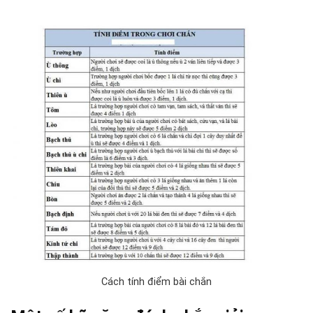
Cách tính điểm bài chắn