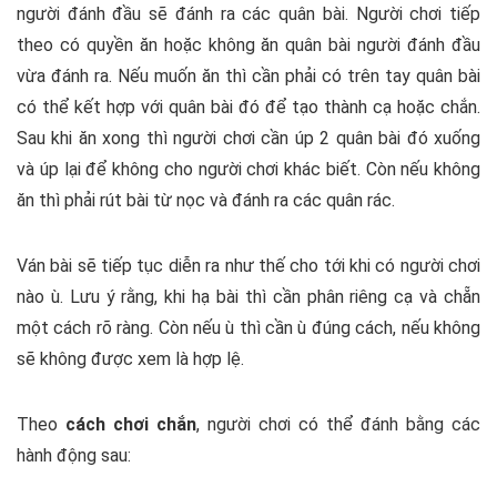
người đánh đầu sẽ đánh ra các quân bài. Người chơi tiếp
theo có quyền ăn hoặc không ăn quân bài người đánh đầu
vừa đánh ra. Nếu muốn ăn thì cần phải có trên tay quân bài
có thể kết hợp với quân bài đó để tạo thành cạ hoặc chắn.
Sau khi ăn xong thì người chơi cần úp 2 quân bài đó xuống
và úp lại để không cho người chơi khác biết. Còn nếu không
ăn thì phải rút bài từ nọc và đánh ra các quân rác.
Ván bài sẽ tiếp tục diễn ra như thế cho tới khi có người chơi
nào ù. Lưu ý rằng, khi hạ bài thì cần phân riêng cạ và chẵn
một cách rõ ràng. Còn nếu ù thì cần ù đúng cách, nếu không
sẽ không được xem là hợp lệ.
Theo
cách chơi chắn
, người chơi có thể đánh bằng các
hành động sau: