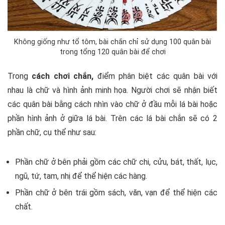
Không giống như tổ tôm, bài chắn chỉ sử dụng 100 quân bài
trong tổng 120 quân bài để chơi
Trong
cách chơi chắn,
điểm phân biệt các quân bài với
nhau là chữ và hình ảnh minh họa. Người chơi sẽ nhận biết
các quân bài bằng cách nhìn vào chữ ở đầu mỗi lá bài hoặc
phần hình ảnh ở giữa lá bài. Trên các lá bài chắn sẽ có 2
phần chữ, cụ thể như sau:
Phần chữ ở bên phải gồm các chữ chi, cửu, bát, thất, lục,
ngũ, tứ, tam, nhị để thể hiện các hàng.
Phần chữ ở bên trái gồm sách, văn, vạn để thể hiện các
chất.