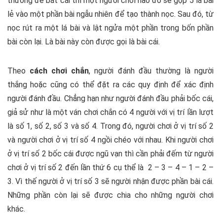
thường để bắt cái thì một người chơi nào đó sẽ gộp 5 lá bài
lẻ vào một phần bài ngẫu nhiên để tạo thành nọc. Sau đó, từ
nọc rút ra một lá bài và lật ngửa một phần trong bốn phần
bài còn lại. Là bài này còn được gọi là bài cái.
Theo
cách chơi chắn
, người đánh đầu thường là người
thắng hoặc cũng có thể đặt ra các quy định để xác định
người đánh đầu. Chẳng hạn như người đánh đầu phải bốc cái,
giả sử như là một ván chơi chắn có 4 người với vị trí lần lượt
là số 1, số 2, số 3 và số 4. Trong đó, người chơi ở vị trí số 2
và người chơi ở vị trí số 4 ngồi chéo với nhau. Khi người chơi
ở vị trí số 2 bốc cái được ngũ vạn thì cần phải đếm từ người
chơi ở vị trí số 2 đến lần thứ 6 cụ thể là 2 – 3 – 4 – 1 – 2 –
3. Vì thế người ở vị trí số 3 sẽ người nhận được phần bài cái.
Những phần còn lại sẽ được chia cho những người chơi
khác.