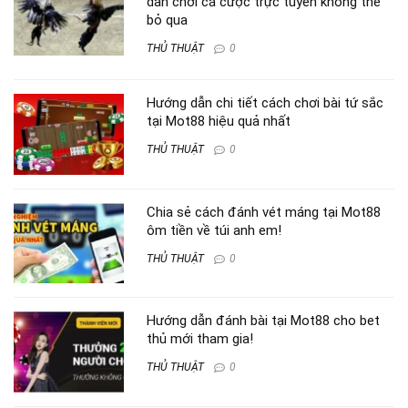
dân chơi cá cược trực tuyến không thể
bỏ qua
THỦ THUẬT
0
Hướng dẫn chi tiết cách chơi bài tứ sắc
tại Mot88 hiệu quả nhất
THỦ THUẬT
0
Chia sẻ cách đánh vét máng tại Mot88
ôm tiền về túi anh em!
THỦ THUẬT
0
Hướng dẫn đánh bài tại Mot88 cho bet
thủ mới tham gia!
THỦ THUẬT
0