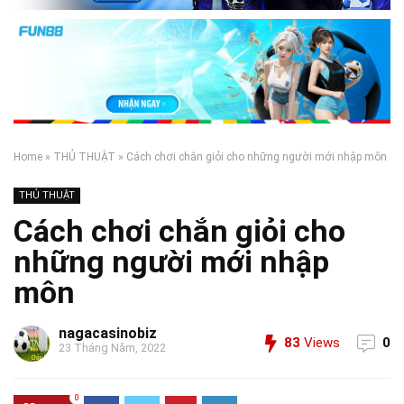
Home
»
THỦ THUẬT
»
Cách chơi chắn giỏi cho những người mới nhập môn
THỦ THUẬT
Cách chơi chắn giỏi cho
những người mới nhập
môn
nagacasinobiz
83
Views
0
23 Tháng Năm, 2022
0