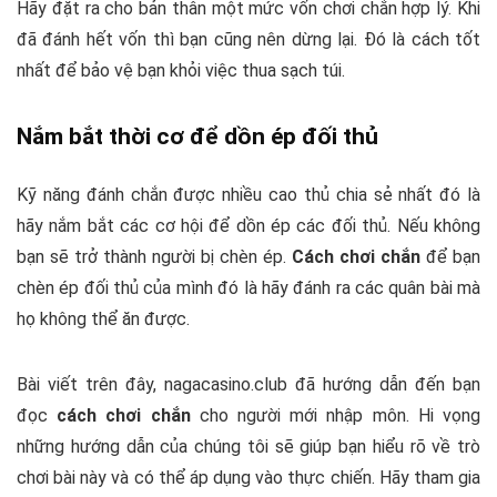
Hãy đặt ra cho bản thân một mức vốn chơi chắn hợp lý. Khi
đã đánh hết vốn thì bạn cũng nên dừng lại. Đó là cách tốt
nhất để bảo vệ bạn khỏi việc thua sạch túi.
Nắm bắt thời cơ để dồn ép đối thủ
Kỹ năng đánh chắn được nhiều cao thủ chia sẻ nhất đó là
hãy nắm bắt các cơ hội để dồn ép các đối thủ. Nếu không
bạn sẽ trở thành người bị chèn ép.
Cách chơi chắn
để bạn
chèn ép đối thủ của mình đó là hãy đánh ra các quân bài mà
họ không thể ăn được.
Bài viết trên đây, nagacasino.club đã hướng dẫn đến bạn
đọc
cách chơi chắn
cho người mới nhập môn. Hi vọng
những hướng dẫn của chúng tôi sẽ giúp bạn hiểu rõ về trò
chơi bài này và có thể áp dụng vào thực chiến. Hãy tham gia