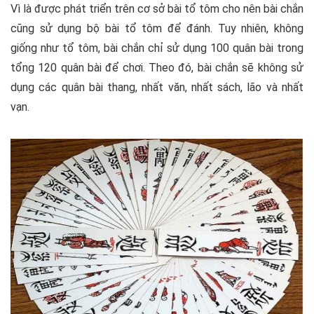
Vì là được phát triển trên cơ sở bài tổ tôm cho nên bài chắn
cũng sử dụng bộ bài tổ tôm để đánh. Tuy nhiên, không
giống như tổ tôm, bài chắn chỉ sử dụng 100 quân bài trong
tổng 120 quân bài để chơi. Theo đó, bài chắn sẽ không sử
dụng các quân bài thang, nhất văn, nhất sách, lão và nhất
vạn.