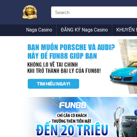
Naga Casino
ĐĂNG KÝ Naga Casino
KHUYẾN M