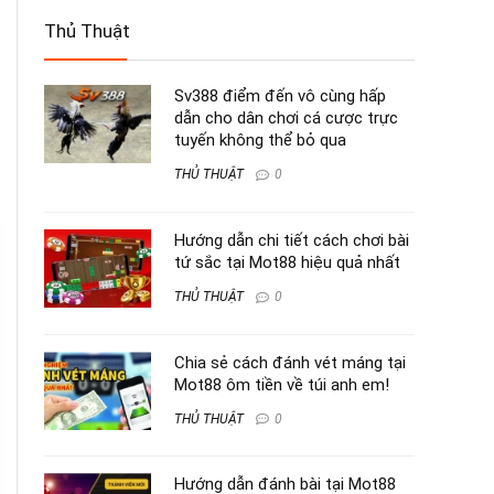
Thủ Thuật
Sv388 điểm đến vô cùng hấp
dẫn cho dân chơi cá cược trực
tuyến không thể bỏ qua
THỦ THUẬT
0
Hướng dẫn chi tiết cách chơi bài
tứ sắc tại Mot88 hiệu quả nhất
THỦ THUẬT
0
Chia sẻ cách đánh vét máng tại
Mot88 ôm tiền về túi anh em!
THỦ THUẬT
0
Hướng dẫn đánh bài tại Mot88