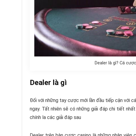
Dealer là gì? Cá cượ
Dealer là gì
Đối với những tay cược mới lần đầu tiếp cận với 
ngay. Tất nhiên sẽ có những giải đáp chi tiết nhất
chính la các giải đáp sau
Dealer trên bàn cược casino là những nhân viên c