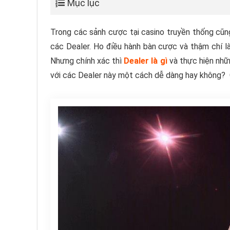
Mục lục
Trong các sảnh cược tại casino truyền thống cũng
các Dealer. Ho điều hành bàn cược và thậm chí l
Nhưng chính xác thì
Dealer là gì
và thực hiện nhữn
với các Dealer này một cách dễ dàng hay không? 