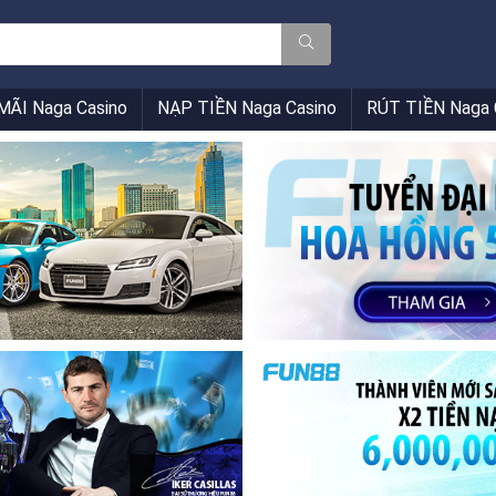
ÃI Naga Casino
NẠP TIỀN Naga Casino
RÚT TIỀN Naga 