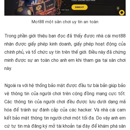
Mot88 một sân chơi uy tín an toàn
Trong phần giới thiệu bạn đọc đã thấy được nhà cái mot88
nhận được giấy phép kinh doanh, giấy phép hoạt động của
chính phủ, và tổ chức uy tín trên thế giới. Điều này đã chứng
minh được sự an toàn cho anh em khi tham gia tại sân chơi
này.
Ngoài ra với hệ thống bảo mật được đầu tư bài bản giúp bảo
vệ thông tin của người chơi trên cộng đồng mạng cực tốt.
Các thông tin của người chơi đều được lưu dưới dạng mã
hóa để tránh sự đánh cắp của các hacker. Và nhà cái cam
kết bảo mật thông tin người chơi một tối đa. Do vậy anh em
cứ tự tin mà đăng ký mở tài khoản tại đây để khám phá sân