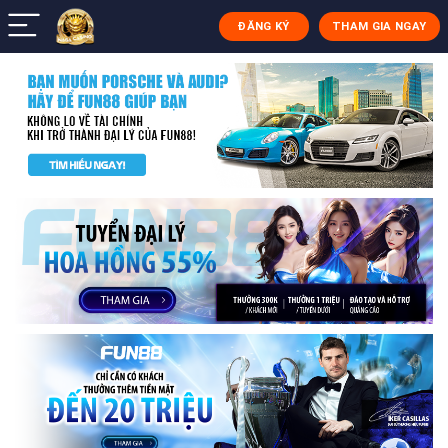
ĐĂNG KÝ
THAM GIA NGAY