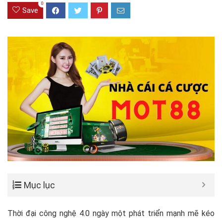
0
Save
Mục lục
Thời đại công nghệ 4.0 ngày một phát triển mạnh mẽ kéo