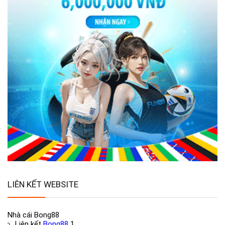
LIÊN KẾT WEBSITE
Nhà cái
Bong88
Liên kết
Bong88
1