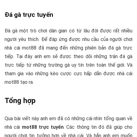
Đá gà trực tuyến
Đà gà một trò chơi dân gian có từ lâu đời được rất nhiều
người yêu thích. Để đáp ứng được nhu cầu của người chơi
nhà cái mot88 đã mang đến những phiên bản đá gà trực
tiếp. Tại đây anh em sẽ được theo dõi những trận đá gà
trực tiếp từ những trường gà uy tín trên toàn thế giới. Và
tham gia vào những kèo cược cực hấp dẫn được nhà cái
mot88 tạo ra.
Tổng hợp
Qua bài viết này anh em đã có những cái nhìn tổng quan về
nhà cái
mot88 trực tuyến
. Các thông tin đó đã giúp cho
người chơi tin tưởng hơn về nhà cái. Và hẳn anh em muốn