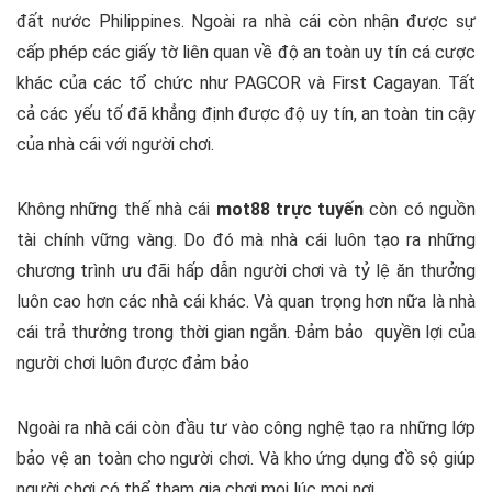
đất nước Philippines. Ngoài ra nhà cái còn nhận được sự
cấp phép các giấy tờ liên quan về độ an toàn uy tín cá cược
khác của các tổ chức như PAGCOR và First Cagayan. Tất
cả các yếu tố đã khẳng định được độ uy tín, an toàn tin cậy
của nhà cái với người chơi.
Không những thế nhà cái
mot88 trực tuyến
còn có nguồn
tài chính vững vàng. Do đó mà nhà cái luôn tạo ra những
chương trình ưu đãi hấp dẫn người chơi và tỷ lệ ăn thưởng
luôn cao hơn các nhà cái khác. Và quan trọng hơn nữa là nhà
cái trả thưởng trong thời gian ngắn. Đảm bảo quyền lợi của
người chơi luôn được đảm bảo
Ngoài ra nhà cái còn đầu tư vào công nghệ tạo ra những lớp
bảo vệ an toàn cho người chơi. Và kho ứng dụng đồ sộ giúp
người chơi có thể tham gia chơi mọi lúc mọi nơi.