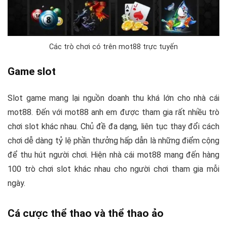
Các trò chơi có trên mot88 trực tuyến
Game slot
Slot game mang lại nguồn doanh thu khá lớn cho nhà cái
mot88. Đến với mot88 anh em được tham gia rất nhiều trò
chơi slot khác nhau. Chủ đề đa dạng, liên tục thay đổi cách
chơi dễ dàng tỷ lệ phần thưởng hấp dẫn là những điểm cộng
để thu hút người chơi. Hiện nhà cái mot88 mang đến hàng
100 trò chơi slot khác nhau cho người chơi tham gia mỗi
ngày.
Cá cược thể thao và thể thao ảo