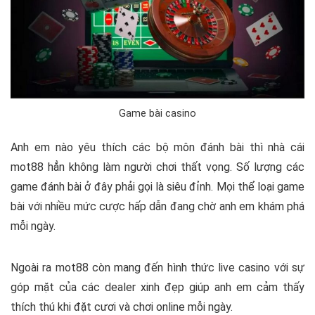
Game bài casino
Anh em nào yêu thích các bộ môn đánh bài thì nhà cái
mot88 hẳn không làm người chơi thất vọng. Số lượng các
game đánh bài ở đây phải gọi là siêu đỉnh. Mọi thể loại game
bài với nhiều mức cược hấp dẫn đang chờ anh em khám phá
mỗi ngày.
Ngoài ra mot88 còn mang đến hình thức live casino với sự
góp mặt của các dealer xinh đẹp giúp anh em cảm thấy
thích thú khi đặt cươi và chơi online mỗi ngày.