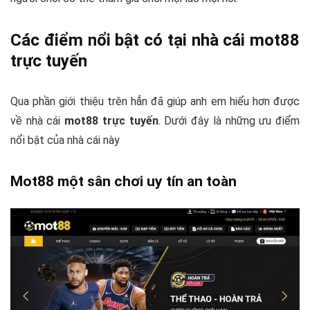
Các điểm nổi bật có tại nhà cái mot88
trực tuyến
Qua phần giới thiệu trên hẳn đã giúp anh em hiểu hơn được
về nhà cái
mot88 trực tuyến
. Dưới đây là những ưu điểm
nổi bật của nhà cái này
Mot88 một sân chơi uy tín an toàn