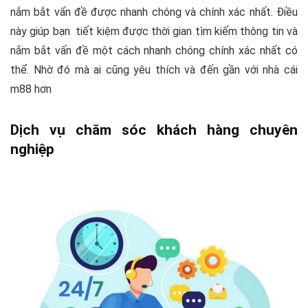
nắm bắt vấn đề được nhanh chóng và chính xác nhất. Điều
này giúp bạn tiết kiệm được thời gian tìm kiếm thông tin và
nắm bắt vấn đề một cách nhanh chóng chính xác nhất có
thể. Nhờ đó mà ai cũng yêu thích và đến gần với nhà cái
m88 hơn
Dịch vụ chăm sóc khách hàng chuyên
nghiệp