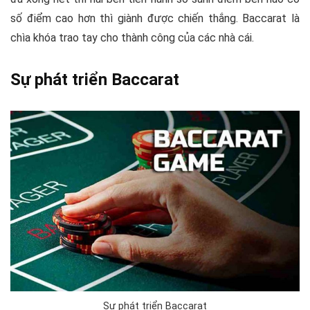
số điểm cao hơn thì giành được chiến thắng. Baccarat là
chìa khóa trao tay cho thành công của các nhà cái.
Sự phát triển Baccarat
Sự phát triển Baccarat