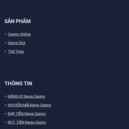
SẢN PHẨM
Casino Online
Game Slot
Thể Thao
THÔNG TIN
ĐĂNG KÝ Naga Casino
KHUYẾN MÃI Naga Casino
NẠP TIỀN Naga Casino
RÚT TIỀN Naga Casino